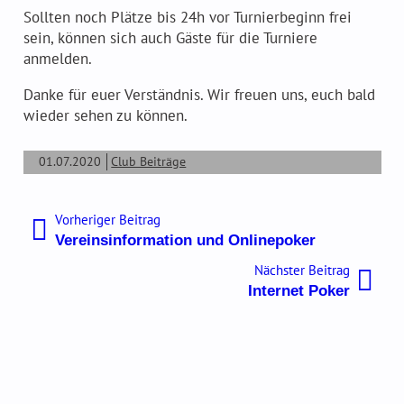
Sollten noch Plätze bis 24h vor Turnierbeginn frei
Der PokerClubPeggau – 20 Jahre jung
sein, können sich auch Gäste für die Turniere
Freunde & Sponsoren
anmelden.
Danke für euer Verständnis. Wir freuen uns, euch bald
wieder sehen zu können.
01.07.2020
Club Beiträge
Regelwerk
Beitragsnavigation
Vorheriger
Vorheriger Beitrag
Tipps und Tricks
Beitrag:
Vereinsinformation und Onlinepoker
Nächste
Nächster Beitrag
Beitrag:
Internet Poker