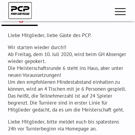
Zum
Inhalt
Es geht wieder los!
springen
open
navigation
Liebe Mitglieder, liebe Gäste des PCP.
Wir starten wieder durch!!
Club Beiträge
Ab Freitag, dem 10. Juli 2020, wird beim GH Absenger
wieder gepokert.
Club Meisterschaft
Die Meisterschaftsrunde 6 steht ins Haus, aber unter
Pokercup & Masters
neuen Voraussetzungen!
Um den empfohlenen Mindestabstand einhalten zu
können, wird an 4 Tischen mit je 6 Personen gespielt.
Das heißt, die Teilnehmerzahl ist auf 24 Spieler
begrenzt. Die Turniere sind in erster Linie für
Mitglieder
Mitglieder gedacht, da es um die Meisterschaft geht.
Hall of Fame
Liebe Mitglieder, bitte meldet euch bis spätestens
Ranglisten
24h vor Turnierbeginn via Homepage an.
Spielmodus