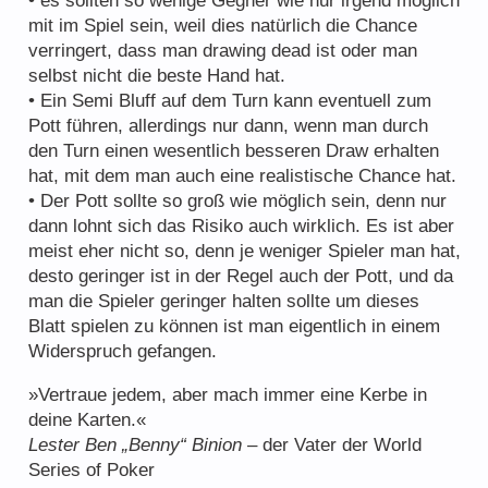
• es sollten so wenige Gegner wie nur irgend möglich
mit im Spiel sein, weil dies natürlich die Chance
verringert, dass man drawing dead ist oder man
selbst nicht die beste Hand hat.
• Ein Semi Bluff auf dem Turn kann eventuell zum
Pott führen, allerdings nur dann, wenn man durch
den Turn einen wesentlich besseren Draw erhalten
hat, mit dem man auch eine realistische Chance hat.
• Der Pott sollte so groß wie möglich sein, denn nur
dann lohnt sich das Risiko auch wirklich. Es ist aber
meist eher nicht so, denn je weniger Spieler man hat,
desto geringer ist in der Regel auch der Pott, und da
man die Spieler geringer halten sollte um dieses
Blatt spielen zu können ist man eigentlich in einem
Widerspruch gefangen.
»Vertraue jedem, aber mach immer eine Kerbe in
deine Karten.«
Lester Ben „Benny“ Binion
– der Vater der World
Series of Poker