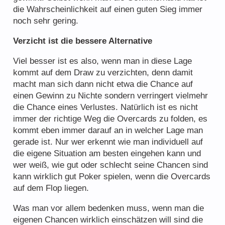
die Wahrscheinlichkeit auf einen guten Sieg immer
Der PokerClubPeggau – 20 Jahre jung
noch sehr gering.
Freunde & Sponsoren
Verzicht ist die bessere Alternative
Viel besser ist es also, wenn man in diese Lage
kommt auf dem Draw zu verzichten, denn damit
macht man sich dann nicht etwa die Chance auf
einen Gewinn zu Nichte sondern verringert vielmehr
die Chance eines Verlustes. Natürlich ist es nicht
Regelwerk
immer der richtige Weg die Overcards zu folden, es
kommt eben immer darauf an in welcher Lage man
Tipps und Tricks
gerade ist. Nur wer erkennt wie man individuell auf
die eigene Situation am besten eingehen kann und
wer weiß, wie gut oder schlecht seine Chancen sind
kann wirklich gut Poker spielen, wenn die Overcards
auf dem Flop liegen.
Was man vor allem bedenken muss, wenn man die
eigenen Chancen wirklich einschätzen will sind die