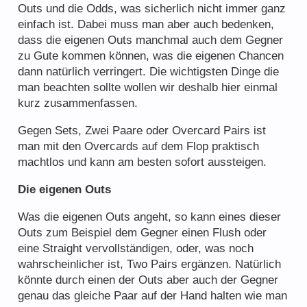
Outs und die Odds, was sicherlich nicht immer ganz
einfach ist. Dabei muss man aber auch bedenken,
dass die eigenen Outs manchmal auch dem Gegner
zu Gute kommen können, was die eigenen Chancen
dann natürlich verringert. Die wichtigsten Dinge die
man beachten sollte wollen wir deshalb hier einmal
kurz zusammenfassen.
Gegen Sets, Zwei Paare oder Overcard Pairs ist
man mit den Overcards auf dem Flop praktisch
machtlos und kann am besten sofort aussteigen.
Die eigenen Outs
Was die eigenen Outs angeht, so kann eines dieser
Outs zum Beispiel dem Gegner einen Flush oder
eine Straight vervollständigen, oder, was noch
wahrscheinlicher ist, Two Pairs ergänzen. Natürlich
könnte durch einen der Outs aber auch der Gegner
genau das gleiche Paar auf der Hand halten wie man