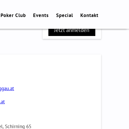
32
 Poker Club
Events
Special
Kontakt
Plätze frei!
Jetzt anmelden
gau.at
.at
l, Schirning 65