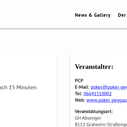
News & Gallery
Der
n 2026
Veranstalter:
PCP
nach 15 Minuten
E-Mail:
poker@poker-peg
Tel:
06641510002
Web:
www.poker-peggau
Veranstaltungsort:
GH Absenger
8112 Gratwein-Straßenge