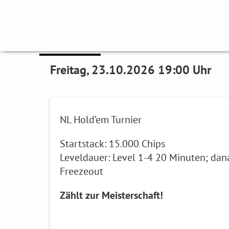
Zum
Inhalt
springen
NL Hold’em 6 – Saiso
Freitag, 23.10.2026 19:00 Uhr
NL Hold’em Turnier
Startstack: 15.000 Chips
Leveldauer: Level 1-4 20 Minuten; da
Freezeout
Zählt zur Meisterschaft!