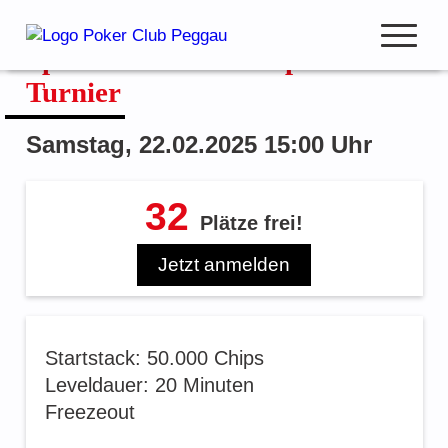
Zum
Inhalt
Special 1 – 2-3-4 Deepstack-
springen
open
Turnier
navigation
Samstag, 22.02.2025 15:00 Uhr
Club Beiträge
32
Club Meisterschaft
Plätze frei!
Pokercup & Masters
Jetzt anmelden
Mitglieder
Startstack: 50.000 Chips
Hall of Fame
Leveldauer: 20 Minuten
Freezeout
Ranglisten
Spielmodus