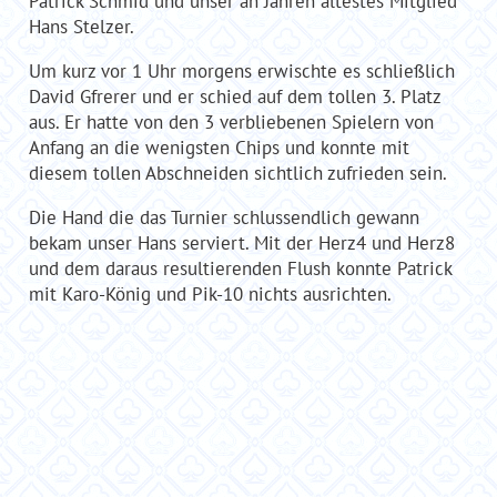
Patrick Schmid und unser an Jahren ältestes Mitglied
Hans Stelzer.
Um kurz vor 1 Uhr morgens erwischte es schließlich
David Gfrerer und er schied auf dem tollen 3. Platz
aus. Er hatte von den 3 verbliebenen Spielern von
Anfang an die wenigsten Chips und konnte mit
diesem tollen Abschneiden sichtlich zufrieden sein.
Die Hand die das Turnier schlussendlich gewann
bekam unser Hans serviert. Mit der Herz4 und Herz8
und dem daraus resultierenden Flush konnte Patrick
mit Karo-König und Pik-10 nichts ausrichten.