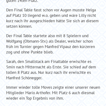
guten 14ten Platz.
Den Final Table fasst schon vor Augen musste Helga
auf Platz 10 liegend w.o. geben und wäre Lilly nicht
kurz nach ihr ausgeschieden hätte Sie sich an diesem
setzen können.
Der Final Table startete also mit 8 Spielern und
Wolfgang (Obmann-Stv.) als Dealer, welcher schon
früh im Turnier gegen Manfred Vipauz den kürzeren
zog und ohne Punkte blieb.
Sarah, den Smallstack am Finaltable erwischte es
5min nach Mitternacht als Erste. Sie schied auf dem
tollen 8 Platz aus. Nur kurz nach ihr erwischte es
Manfred Schönegger.
Immer wieder tolle Moves zeigte einer unserer neuen
Mitglieder Mario Arthofer. Mit Platz 6 auch diesmal
wieder ein Top Ergebnis von ihm.