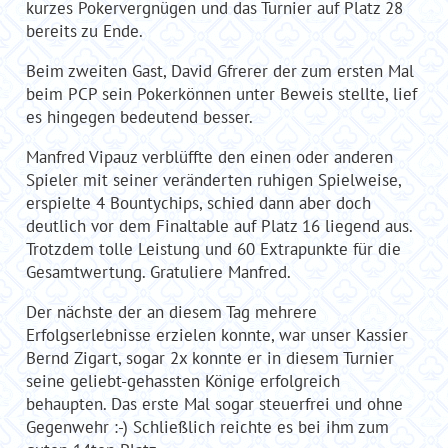
kurzes Pokervergnügen und das Turnier auf Platz 28
Der PokerClubPeggau – 20 Jahre jung
bereits zu Ende.
Freunde & Sponsoren
Beim zweiten Gast, David Gfrerer der zum ersten Mal
beim PCP sein Pokerkönnen unter Beweis stellte, lief
es hingegen bedeutend besser.
Manfred Vipauz verblüffte den einen oder anderen
Spieler mit seiner veränderten ruhigen Spielweise,
erspielte 4 Bountychips, schied dann aber doch
deutlich vor dem Finaltable auf Platz 16 liegend aus.
Regelwerk
Trotzdem tolle Leistung und 60 Extrapunkte für die
Tipps und Tricks
Gesamtwertung. Gratuliere Manfred.
Der nächste der an diesem Tag mehrere
Erfolgserlebnisse erzielen konnte, war unser Kassier
Bernd Zigart, sogar 2x konnte er in diesem Turnier
seine geliebt-gehassten Könige erfolgreich
behaupten. Das erste Mal sogar steuerfrei und ohne
Gegenwehr :-) Schließlich reichte es bei ihm zum