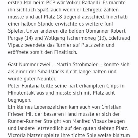
ersten Mal beim PCP war Volker Radaelli. Es machte
Der PokerClubPeggau – 20 Jahre jung
ihn sichtlich Spaß, auch wenn er Lehrgeld zahlen
musste und auf Platz 18 liegend ausschied. Innerhalb
Freunde & Sponsoren
einer halben Stunde erwischte es weitere fünf
Spieler. Unter anderen die beiden Obmänner Robert
Purgay (14) und Wolfgang Tschermoneg (13). Edeltraud
Vipauz beendete das Turnier auf Platz zehn und
eröffnete somit den Finaltisch.
Gast Nummer zwei – Martin Strohmaier – konnte sich
Regelwerk
als einer der Smallstacks nicht lange halten und
wurde guter Neunter.
Tipps und Tricks
Peter Fontana teilte seine hart erkämpften Chips in
Minutentakt aus und musste sich mit Platz acht
begnügen.
Ein kleines Lebenszeichen kam auch von Christian
Frieser. Mit der besseren Hand musste er sich der
Runner-Runner Straight von Manfred Vipauz beugen
und landete letztendlich auf den guten siebten Platz.
Victoria Matzer spielte ihre tighte Spielweise bis zum