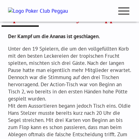
Zum
Inhalt
Special III – Crazy Pineapple
springen
open
navigation
Der Kampf um die Ananas ist geschlagen.
Unter den 19 Spielern, die um den vollgefüllten Korb
Club Beiträge
mit den besten Leckereien der tropischen Frucht
spielten, mischten sich drei Gäste. Nach der langen
Club Meisterschaft
Pause hatte man eigentlich mehr Mitglieder erwartet.
Pokercup & Masters
Dennoch war die Stimmung auf den drei Tischen
hervorragend. Der Action-Tisch war von Beginn an
Tisch 2, wo bereits in den ersten Händen hohe Pötte
gespielt wurden.
Mit dem Aussortieren begann jedoch Tisch eins. Oldie
Mitglieder
Hans Stelzer musste bereits kurz nach 20 Uhr die
Hall of Fame
Segel streichen. Mit drei Karten von Beginn an bis
zum Flop kann es schon passieren, dass man beim
Ranglisten
Ablegen oftmals die falsche Entscheidung trifft. Zum
Spielmodus