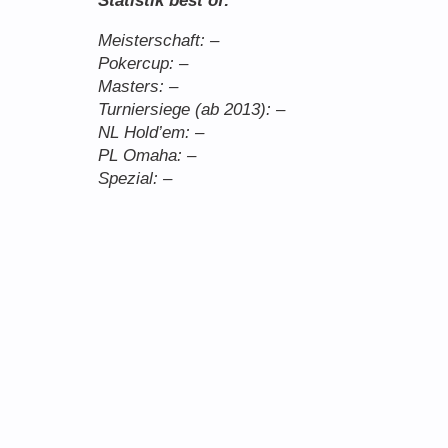
Statistik best of:
Meisterschaft: –
Pokercup: –
Masters: –
Turniersiege (ab 2013): –
NL Hold’em: –
PL Omaha: –
Spezial: –