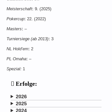
Der PokerClubPeggau – 20 Jahre jung
Meisterschaft
:
9. (2025)
Freunde & Sponsoren
Pokercup
:
22. (2022)
Masters
:
–
Turniersiege (ab 2013)
:
3
NL Hold’em
:
2
Regelwerk
PL Omaha
:
–
Tipps und Tricks
Spezial:
1
Erfolge:
2026
2025
2024