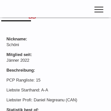
Zum
Inhalt
Schönegger Manfred
springen
open
navigation
Nickname:
Club Beiträge
Schöni
Club Meisterschaft
Mitglied seit:
Jänner 2022
Pokercup & Masters
Beschreibung:
PCP Rangliste: 15
Mitglieder
Liebste Starthand: A-A
Hall of Fame
Liebster Profi: Daniel Negreanu (CAN)
Ranglisten
Statistik best of:
Spielmodus