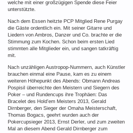
welche mit einer großzügigen Spende diese Feier
Der PokerClubPeggau – 20 Jahre jung
unterstützte.
Freunde & Sponsoren
Nach dem Essen heitzte PCP Mitglied Rene Purgay
die Gäste ordentlich ein. Mit seiner Gitarre und
Liedern von Ambros, Danzer und Co. brachte er die
Stimmung zum Kochen. Schon beim ersten Lied
stimmten alle Mitglieder ein, und sangen tatkräftig
mit.
Nach unzähligen Austropop-Nummern, auch Künstler
Regelwerk
brauchen einmal eine Pause, kam es zu einem
Tipps und Tricks
weiteren Höhepunkt des Abends: Obmann Andreas
Pospisil überreichte den Meistern und Siegern des
Poker – und Rundencups ihre
Trophäen: Das
Bracelet des Hold’em Meisters 2013, Gerald
Dirnberger, den Sieger der Omaha Meisterschaft,
Thomas Bogacs, geehrt wurden auch der
Pokercupsieger 2013, Ernst Derler, und zum zweiten
Mal an diesem Abend Gerald Dirnberger zum