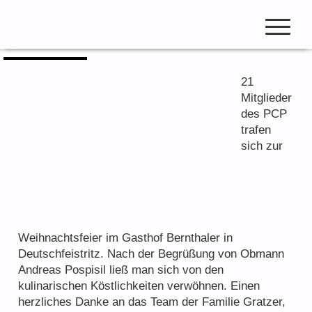
Zum
Inhalt
Weihnachtsfeier
springen
open
navigation
21
Mitglieder
des PCP
Club Beiträge
trafen
sich zur
Club Meisterschaft
Pokercup & Masters
Weihnachtsfeier im Gasthof Bernthaler in
Mitglieder
Deutschfeistritz. Nach der Begrüßung von Obmann
Hall of Fame
Andreas Pospisil ließ man sich von den
kulinarischen Köstlichkeiten verwöhnen. Einen
Ranglisten
herzliches Danke an das Team der Familie Gratzer,
Spielmodus