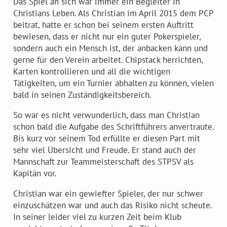
Das Spiel an sich war immer ein Begleiter in
Christians Leben. Als Christian im April 2015 dem PCP
Der PokerClubPeggau – 20 Jahre jung
beitrat, hatte er schon bei seinem ersten Auftritt
Freunde & Sponsoren
bewiesen, dass er nicht nur ein guter Pokerspieler,
sondern auch ein Mensch ist, der anbacken kann und
gerne für den Verein arbeitet. Chipstack herrichten,
Karten kontrollieren und all die wichtigen
Tätigkeiten, um ein Turnier abhalten zu können, vielen
bald in seinen Zuständigkeitsbereich.
So war es nicht verwunderlich, dass man Christian
Regelwerk
schon bald die Aufgabe des Schriftführers anvertraute.
Tipps und Tricks
Bis kurz vor seinem Tod erfüllte er diesen Part mit
sehr viel Übersicht und Freude. Er stand auch der
Mannschaft zur Teammeisterschaft des STPSV als
Kapitän vor.
Christian war ein gewiefter Spieler, der nur schwer
einzuschätzen war und auch das Risiko nicht scheute.
In seiner leider viel zu kurzen Zeit beim Klub