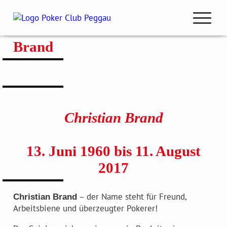
Zum
Inhalt
Der PCP trauert um Christian
springen
open
Brand
navigation
Club Beiträge
Club Meisterschaft
Christian Brand
Pokercup & Masters
13. Juni 1960 bis 11. August
2017
Mitglieder
Hall of Fame
– der Name steht für Freund,
Christian Brand
Arbeitsbiene und überzeugter Pokerer!
Ranglisten
Spielmodus