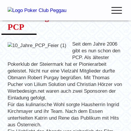
Zum
Inhalt
Geburtstagsfeier – 10 Jahre
springen
open
PCP
navigation
Seit dem Jahre 2006
gibt es nun schon den
Club Beiträge
PCP. Als ältester
Club Meisterschaft
Pokerklub der Steiermark hat er Pionierarbeit
geleistet. Nicht nur eine Vielzahl Mitglieder durfte
Pokercup & Masters
Obmann Robert Purgay begrüßen. Mit Thomas
Pucher von Lilium Solution und Christian Hörzer von
Werbedesign.net waren auch zwei Sponsoren der
Einladung gefolgt.
Mitglieder
Für das kulinarische Wohl sorgte Hausherrin Ingrid
Hall of Fame
Kirchmayer und ihr Team. Nach dem Essen
unterhielten Katrin und Rene das Publikum mit Hits
Ranglisten
aus Österreich.
Spielmodus