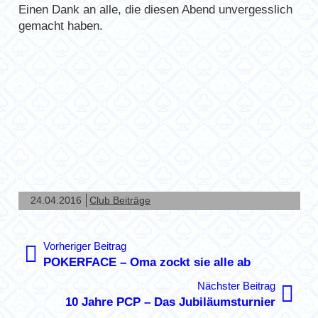
Einen Dank an alle, die diesen Abend unvergesslich
gemacht haben.
24.04.2016
Club Beiträge
Beitragsnavigation
Vorheriger
Vorheriger Beitrag
Beitrag:
POKERFACE – Oma zockt sie alle ab
Nächste
Nächster Beitrag
Beitrag:
10 Jahre PCP – Das Jubiläumsturnier