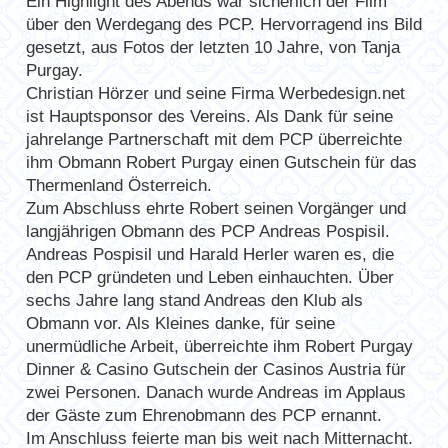
Ein Highlight des Abends war sicherlich der Film
über den Werdegang des PCP. Hervorragend ins Bild
Der PokerClubPeggau – 20 Jahre jung
gesetzt, aus Fotos der letzten 10 Jahre, von Tanja
Freunde & Sponsoren
Purgay.
Christian Hörzer und seine Firma Werbedesign.net
ist Hauptsponsor des Vereins. Als Dank für seine
jahrelange Partnerschaft mit dem PCP überreichte
ihm Obmann Robert Purgay einen Gutschein für das
Thermenland Österreich.
Zum Abschluss ehrte Robert seinen Vorgänger und
Regelwerk
langjährigen Obmann des PCP Andreas Pospisil.
Andreas Pospisil und Harald Herler waren es, die
Tipps und Tricks
den PCP gründeten und Leben einhauchten. Über
sechs Jahre lang stand Andreas den Klub als
Obmann vor. Als Kleines danke, für seine
unermüdliche Arbeit, überreichte ihm Robert Purgay
Dinner & Casino Gutschein der Casinos Austria für
zwei Personen. Danach wurde Andreas im Applaus
der Gäste zum Ehrenobmann des PCP ernannt.
Im Anschluss feierte man bis weit nach Mitternacht.