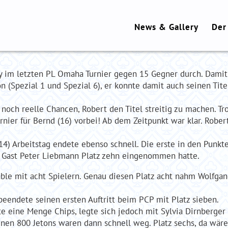
News & Gallery
Der
y im letzten PL Omaha Turnier gegen 15 Gegner durch. Damit 
on (Spezial 1 und Spezial 6), er konnte damit auch seinen Tite
 noch reelle Chancen, Robert den Titel streitig zu machen. Tr
nier für Bernd (16) vorbei! Ab dem Zeitpunkt war klar. Rober
4) Arbeitstag endete ebenso schnell. Die erste in den Punkte
r Gast Peter Liebmann Platz zehn eingenommen hatte.
Table mit acht Spielern. Genau diesen Platz acht nahm Wolfga
beendete seinen ersten Auftritt beim PCP mit Platz sieben.
e eine Menge Chips, legte sich jedoch mit Sylvia Dirnberger an
ebenen 800 Jetons waren dann schnell weg. Platz sechs, da wä