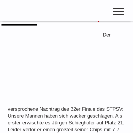
Zum
Inhalt
STPSV – Einzelfinale Top 32
springen
open
navigation
Der
Club Beiträge
Club Meisterschaft
Pokercup & Masters
Mitglieder
versprochene Nachtrag des 32er Finale des STPSV:
Hall of Fame
Unsere Mannen haben sich wacker geschlagen. Als
Ranglisten
erster erwischte es Jürgen Schieghofer auf Platz 21.
Leider verlor er einen großteil seiner Chips mit 7-7
Spielmodus