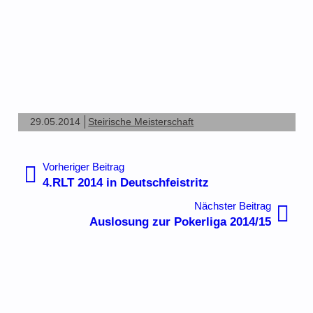
29.05.2014
Steirische Meisterschaft
Beitragsnavigation
Vorheriger
Vorheriger Beitrag
Beitrag:
4.RLT 2014 in Deutschfeistritz
Nächste
Nächster Beitrag
Beitrag:
Auslosung zur Pokerliga 2014/15