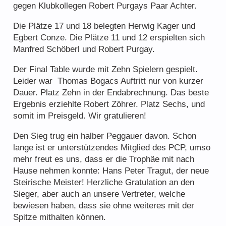
gegen Klubkollegen Robert Purgays Paar Achter.
Der PokerClubPeggau – 20 Jahre jung
Die Plätze 17 und 18 belegten Herwig Kager und
Freunde & Sponsoren
Egbert Conze. Die Plätze 11 und 12 erspielten sich
Manfred Schöberl und Robert Purgay.
Der Final Table wurde mit Zehn Spielern gespielt.
Leider war Thomas Bogacs Auftritt nur von kurzer
Dauer. Platz Zehn in der Endabrechnung. Das beste
Ergebnis erziehlte Robert Zöhrer. Platz Sechs, und
somit im Preisgeld. Wir gratulieren!
Regelwerk
Tipps und Tricks
Den Sieg trug ein halber Peggauer davon. Schon
lange ist er unterstützendes Mitglied des PCP, umso
mehr freut es uns, dass er die Trophäe mit nach
Hause nehmen konnte: Hans Peter Tragut, der neue
Steirische Meister! Herzliche Gratulation an den
Sieger, aber auch an unsere Vertreter, welche
bewiesen haben, dass sie ohne weiteres mit der
Spitze mithalten können.