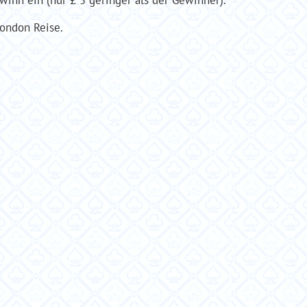
inn ein (nur £ 5 geringer als der Gewinner).
London Reise.