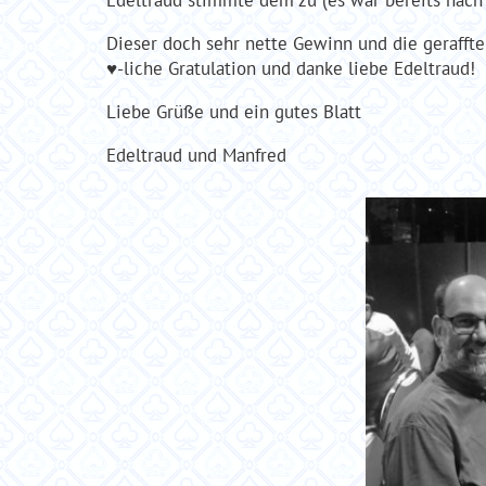
Edeltraud stimmte dem zu (es war bereits nach 
Dieser doch sehr nette Gewinn und die geraffte
♥-liche Gratulation und danke liebe Edeltraud!
Liebe Grüße und ein gutes Blatt
Edeltraud und Manfred