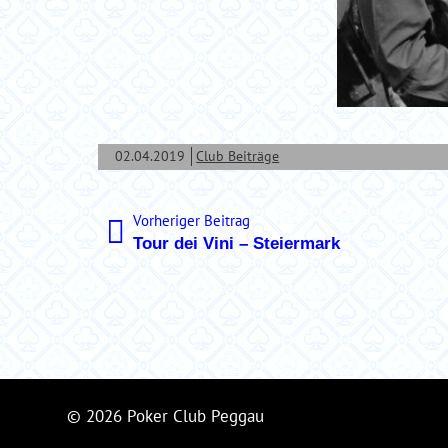
02.04.2019
Club Beiträge
Beitragsnavigation
Vorheriger
Vorheriger Beitrag
Beitrag:
Tour dei Vini – Steiermark
© 2026 Poker Club Peggau