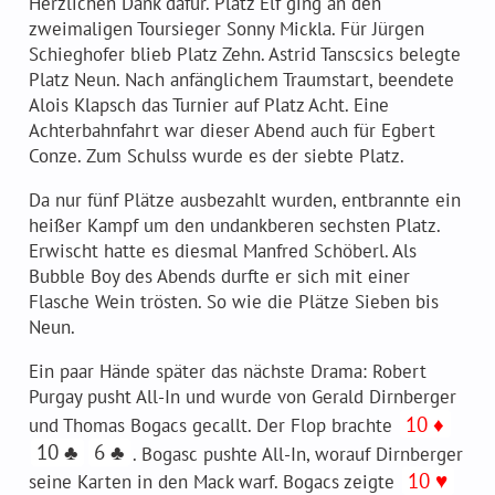
Herzlichen Dank dafür. Platz Elf ging an den
zweimaligen Toursieger Sonny Mickla. Für Jürgen
Der PokerClubPeggau – 20 Jahre jung
Schieghofer blieb Platz Zehn. Astrid Tanscsics belegte
Freunde & Sponsoren
Platz Neun. Nach anfänglichem Traumstart, beendete
Alois Klapsch das Turnier auf Platz Acht. Eine
Achterbahnfahrt war dieser Abend auch für Egbert
Conze. Zum Schulss wurde es der siebte Platz.
Da nur fünf Plätze ausbezahlt wurden, entbrannte ein
heißer Kampf um den undankberen sechsten Platz.
Erwischt hatte es diesmal Manfred Schöberl. Als
Regelwerk
Bubble Boy des Abends durfte er sich mit einer
Tipps und Tricks
Flasche Wein trösten. So wie die Plätze Sieben bis
Neun.
Ein paar Hände später das nächste Drama: Robert
Purgay pusht All-In und wurde von Gerald Dirnberger
10 ♦
und Thomas Bogacs gecallt. Der Flop brachte
10 ♣
6 ♣
. Bogasc pushte All-In, worauf Dirnberger
10 ♥
seine Karten in den Mack warf. Bogacs zeigte