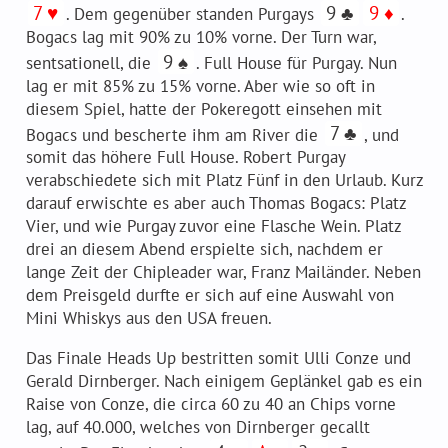
7 ♥
9 ♣
9 ♦
. Dem gegenüber standen Purgays
.
Bogacs lag mit 90% zu 10% vorne. Der Turn war,
9 ♠
sentsationell, die
. Full House für Purgay. Nun
lag er mit 85% zu 15% vorne. Aber wie so oft in
diesem Spiel, hatte der Pokeregott einsehen mit
7 ♣
Bogacs und bescherte ihm am River die
, und
somit das höhere Full House. Robert Purgay
verabschiedete sich mit Platz Fünf in den Urlaub. Kurz
darauf erwischte es aber auch Thomas Bogacs: Platz
Vier, und wie Purgay zuvor eine Flasche Wein. Platz
drei an diesem Abend erspielte sich, nachdem er
lange Zeit der Chipleader war, Franz Mailänder. Neben
dem Preisgeld durfte er sich auf eine Auswahl von
Mini Whiskys aus den USA freuen.
Das Finale Heads Up bestritten somit Ulli Conze und
Gerald Dirnberger. Nach einigem Geplänkel gab es ein
Raise von Conze, die circa 60 zu 40 an Chips vorne
lag, auf 40.000, welches von Dirnberger gecallt