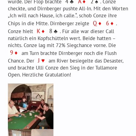
4 ♣
A ♦
2 ♠
wurde. Der Flop brachte
. Conze
checkte, und Dirnberger pushte All-In. Mit den Worten
„Ich will nach Hause, ich calle.“, schob Conze ihre
Q ♦
6 ♦
Chips in die Mitte. Dirnberger zeigte
.
K ♦
8 ♣
Conze hielt
. Für alle war dieser Call
natürlich ein Kopfschütteln wert. Beide hatten –
nichts. Conze lag mit 72% Siegchance vorne. Die
9 ♦
am Turn brachte Dirnberger noch die Flush
J ♥
Chance. Der
am River besiegelte das Desaster,
und brachte Ulli Conze den Sieg in der Tullamore
Open. Herzliche Gratulation!