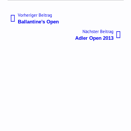
Beitragsnavigation
Vorheriger
Vorheriger Beitrag
Beitrag:
Ballantine’s Open
Nächste
Nächster Beitrag
Beitrag:
Adler Open 2013