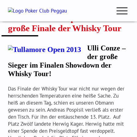
Zum
Inhalt
Die Tullamore Open – das
springen
open
große Finale der Whisky Tour
navigation
Ulli Conze –
Club Beiträge
der große
Sieger im Finalen Showdown der
Club Meisterschaft
Whisky Tour!
Pokercup & Masters
Das Finale der Whisky Tour war nicht nur wegen der
herrschenden Temperaturen eine heiße Sache. Zu
heiß an diesem Tag, schien es unseren Obmann
Mitglieder
gewesen zu sein. Andreas Pospisil verließ als erster
Hall of Fame
den Tisch. Für ihn der entäuschende 13. Platz. Auf
Platz Zwölf landete Herwig Kager. Herwig hatte mit
Ranglisten
einer Spende den Preisgeldtopf fast verdoppelt.
Spielmodus