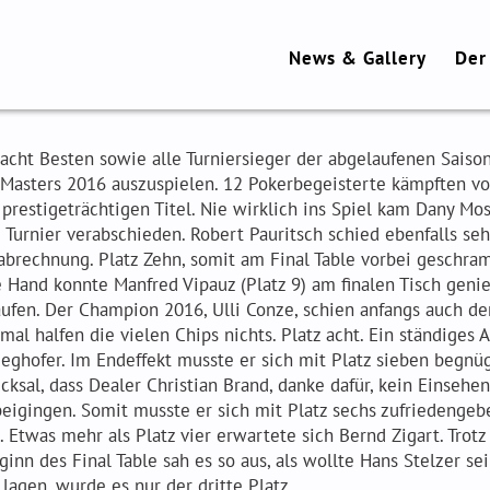
News & Gallery
Der
acht Besten sowie alle Turniersieger der abgelaufenen Saison
 Masters 2016 auszuspielen. 12 Pokerbegeisterte kämpften 
prestigeträchtigen Titel. Nie wirklich ins Spiel kam Dany Mose
Turnier verabschieden. Robert Pauritsch schied ebenfalls sehr
abrechnung. Platz Zehn, somit am Final Table vorbei geschra
 Hand konnte Manfred Vipauz (Platz 9) am finalen Tisch geni
ufen. Der Champion 2016, Ulli Conze, schien anfangs auch den
mal halfen die vielen Chips nichts. Platz acht. Ein ständiges
eghofer. Im Endeffekt musste er sich mit Platz sieben begnü
cksal, dass Dealer Christian Brand, danke dafür, kein Einseh
eigingen. Somit musste er sich mit Platz sechs zufriedengebe
 Etwas mehr als Platz vier erwartete sich Bernd Zigart. Trot
ginn des Final Table sah es so aus, als wollte Hans Stelzer s
lagen, wurde es nur der dritte Platz.