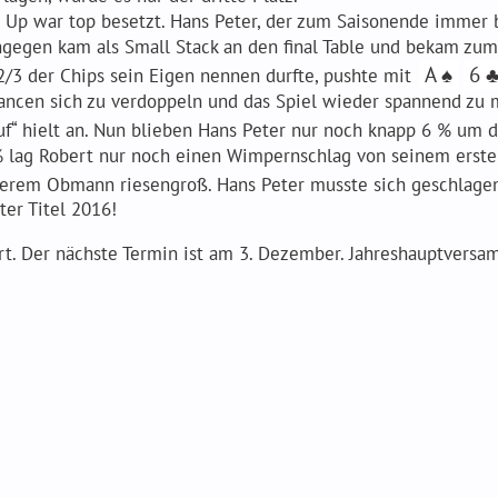
 Up war top besetzt. Hans Peter, der zum Saisonende immer b
hingegen kam als Small Stack an den final Table und bekam z
A ♠
6 
 2/3 der Chips sein Eigen nennen durfte, pushte mit
ancen sich zu verdoppeln und das Spiel wieder spannend zu 
auf“ hielt an. Nun blieben Hans Peter nur noch knapp 6 % um
 lag Robert nur noch einen Wimpernschlag von seinem ersten M
nserem Obmann riesengroß. Hans Peter musste sich geschlagen
ter Titel 2016!
rt. Der nächste Termin ist am 3. Dezember. Jahreshauptvers