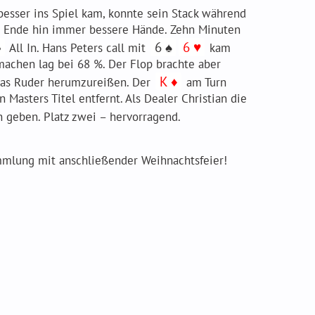
esser ins Spiel kam, konnte sein Stack während
um Ende hin immer bessere Hände. Zehn Minuten
♣
6 ♠
6 ♥
All In. Hans Peters call mit
kam
machen lag bei 68 %. Der Flop brachte aber
K ♦
 das Ruder herumzureißen. Der
am Turn
asters Titel entfernt. Als Dealer Christian die
 geben. Platz zwei – hervorragend.
ammlung mit anschließender Weihnachtsfeier!