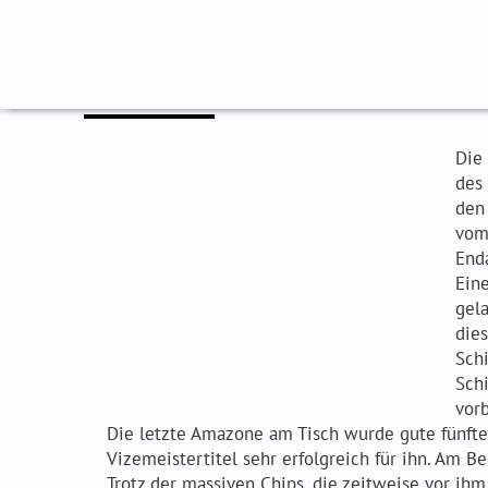
Zum
Inhalt
springen
Masters 2016
Die 
des
den 
vom 
End
Eine
gela
dies
Schi
Schi
vorb
Die letzte Amazone am Tisch wurde gute fünfte.
Vizemeistertitel sehr erfolgreich für ihn. Am Be
Trotz der massiven Chips, die zeitweise vor ihm 