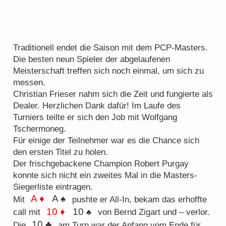
Der PokerClubPeggau – 20 Jahre jung
Freunde & Sponsoren
Traditionell endet die Saison mit dem PCP-Masters.
Die besten neun Spieler der abgelaufenen
Meisterschaft treffen sich noch einmal, um sich zu
messen.
Christian Frieser nahm sich die Zeit und fungierte als
Dealer. Herzlichen Dank dafür! Im Laufe des
Regelwerk
Turniers teilte er sich den Job mit Wolfgang
Tschermoneg.
Tipps und Tricks
Für einige der Teilnehmer war es die Chance sich
den ersten Titel zu holen.
Der frischgebackene Champion Robert Purgay
konnte sich nicht ein zweites Mal in die Masters-
Siegerliste eintragen.
A ♦
A ♠
Mit
pushte er All-In, bekam das erhoffte
10 ♦
10 ♠
call mit
von Bernd Zigart und – verlor.
10 ♣
Die
am Turn war der Anfang vom Ende für