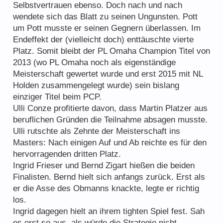
Selbstvertrauen ebenso. Doch nach und nach
wendete sich das Blatt zu seinen Ungunsten. Pott
um Pott musste er seinen Gegnern überlassen. Im
Endeffekt der (vielleicht doch) enttäuschte vierte
Platz. Somit bleibt der PL Omaha Champion Titel von
2013 (wo PL Omaha noch als eigenständige
Meisterschaft gewertet wurde und erst 2015 mit NL
Holden zusammengelegt wurde) sein bislang
einziger Titel beim PCP.
Ulli Conze profitierte davon, dass Martin Platzer aus
beruflichen Gründen die Teilnahme absagen musste.
Ulli rutschte als Zehnte der Meisterschaft ins
Masters: Nach einigen Auf und Ab reichte es für den
hervorragenden dritten Platz.
Ingrid Frieser und Bernd Zigart hießen die beiden
Finalisten. Bernd hielt sich anfangs zurück. Erst als
er die Asse des Obmanns knackte, legte er richtig
los.
Ingrid dagegen hielt an ihrem tighten Spiel fest. Sah
es erst so aus, als würde die Strategie nicht