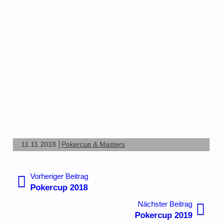
11.11.2018
Pokercup & Masters
Beitragsnavigation
Vorheriger
Vorheriger Beitrag
Beitrag:
Pokercup 2018
Nächste
Nächster Beitrag
Beitrag:
Pokercup 2019