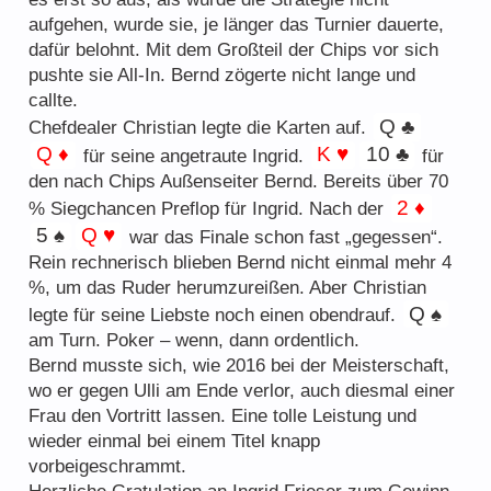
aufgehen, wurde sie, je länger das Turnier dauerte,
dafür belohnt. Mit dem Großteil der Chips vor sich
pushte sie All-In. Bernd zögerte nicht lange und
callte.
Q ♣
Chefdealer Christian legte die Karten auf.
Q ♦
K ♥
10 ♣
für seine angetraute Ingrid.
für
den nach Chips Außenseiter Bernd. Bereits über 70
2 ♦
% Siegchancen Preflop für Ingrid. Nach der
5 ♠
Q ♥
war das Finale schon fast „gegessen“.
Rein rechnerisch blieben Bernd nicht einmal mehr 4
%, um das Ruder herumzureißen. Aber Christian
Q ♠
legte für seine Liebste noch einen obendrauf.
am Turn. Poker – wenn, dann ordentlich.
Bernd musste sich, wie 2016 bei der Meisterschaft,
wo er gegen Ulli am Ende verlor, auch diesmal einer
Frau den Vortritt lassen. Eine tolle Leistung und
wieder einmal bei einem Titel knapp
vorbeigeschrammt.