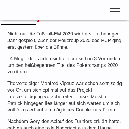
Zum
Inhalt
Pokercup 2020
springen
open
navigation
Nicht nur die Fußball-EM 2020 wird erst im heurigen
Jahr gespielt, auch der Pokercup 2020 des PCP ging
erst gestern über die Bühne.
Club Beiträge
14 Mitglieder fanden sich ein um sich in 3 Vorrunden
Club Meisterschaft
um den heißbegehrten Titel des Pokerchamps 2020
Pokercup & Masters
zu rittern.
Titelverteidiger Manfred Vipauz war schon sehr zeitig
vor Ort um sich optimal auf das Projekt
Titelverteidigung vorzubereiten. Unser Meister
Mitglieder
Patrick hingegen lies länger auf sich warten um sich
Hall of Fame
voll fokusiert auf ein mögliches Double zu stürzen.
Ranglisten
Nachdem Gery den Ablauf des Turniers erklärt hatte,
gab es auch eine tolle Nachricht aus dem Hause
Spielmodus