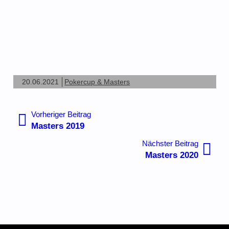
20.06.2021
Pokercup & Masters
Beitragsnavigation
Vorheriger
Vorheriger Beitrag
Beitrag:
Masters 2019
Nächste
Nächster Beitrag
Beitrag:
Masters 2020