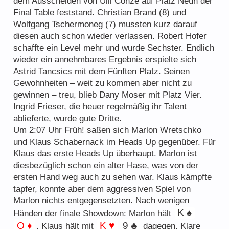
dem Ausscheiden von Ulli Conze auf Platz Neun der
Final Table feststand. Christian Brand (8) und
Der PokerClubPeggau – 20 Jahre jung
Wolfgang Tschermoneg (7) mussten kurz darauf
Freunde & Sponsoren
diesen auch schon wieder verlassen. Robert Hofer
schaffte ein Level mehr und wurde Sechster. Endlich
wieder ein annehmbares Ergebnis erspielte sich
Astrid Tancsics mit dem Fünften Platz. Seinen
Gewohnheiten – weit zu kommen aber nicht zu
gewinnen – treu, blieb Dany Moser mit Platz Vier.
Ingrid Frieser, die heuer regelmäßig ihr Talent
Regelwerk
ablieferte, wurde gute Dritte.
Um 2:07 Uhr Früh! saßen sich Marlon Wretschko
Tipps und Tricks
und Klaus Schabernack im Heads Up gegenüber. Für
Klaus das erste Heads Up überhaupt. Marlon ist
diesbezüglich schon ein alter Hase, was von der
ersten Hand weg auch zu sehen war. Klaus kämpfte
tapfer, konnte aber dem aggressiven Spiel von
Marlon nichts entgegensetzten. Nach wenigen
K ♠
Händen der finale Showdown: Marlon hält
Q ♦
K ♥
9 ♣
. Klaus hält mit
dagegen. Klare