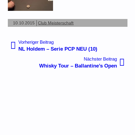
10.10.2015
Club Meisterschaft
Beitragsnavigation
Vorheriger
Vorheriger Beitrag
Beitrag:
NL Holdem – Serie PCP NEU (10)
Nächste
Nächster Beitrag
Beitrag:
Whisky Tour – Ballantine’s Open