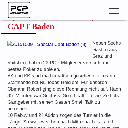
Zum
Inhalt
Special Turnier – On Top Ticket
springen
open
CAPT Baden
navigation
Neben Sechs
Gästen aus
Club Beiträge
Graz und
Club Meisterschaft
Voitsberg haben 23 PCP Mitglieder versucht ihr
bestes Poker zu spielen.
Pokercup & Masters
AA und KK sind mathematisch gesehen die besten
Starthände bei NL Texas Hold’em. Für unseren
Obmann Robert ging diese Rechnung nicht auf. Nach
35! Minuten war Schluss. Somit hatte er viel Zeit als
Mitglieder
Gastgeber mit seinen Gästen Small Talk zu
Hall of Fame
betreiben.
10 Rebuy und 24 Addon zogen das Turnier in die
Ranglisten
Länge. So war es schon nach Mitternacht, als mit
Spielmodus